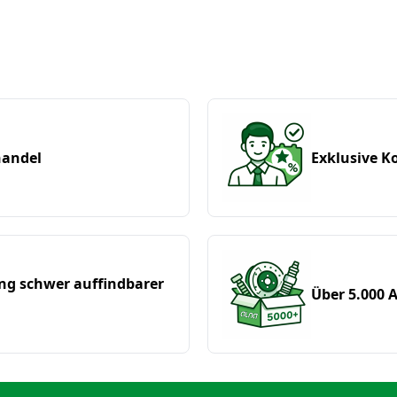
9420
9420T
9520
9520T
9520T SCRAPER
9620
handel
Exklusive 
ung schwer auffindbarer
Über 5.000 A