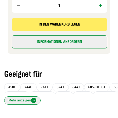
IN DEN WARENKORB LEGEN
INFORMATIONEN ANFORDERN
Geeignet für
450C
744H
744J
824J
844J
6059DF001
60
6059TF003
6059TF004
6068D
6068DF
6068DF001
Mehr anzeigen
6125HF001
6125HF070
6359DF001
6359TF001
6650
7500
7700
7800
9100
9120
9200
9220