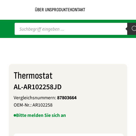
ÜBER UNS
PRODUKTE
KONTAKT
Products
search
Thermostat
AL-AR102258JD
Vergleichsnummern:
87803664
OEM-Nr.:
AR102258
Bitte melden Sie sich an