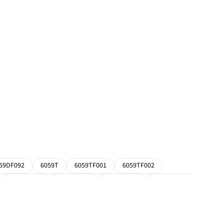
59DF092
6059T
6059TF001
6059TF002
6105AF001
6105HF001
6125AF001
6125AFM01
6750
6850
6950
7200
7300
7400
9300
9300T
9320
9320T
9400
9400T