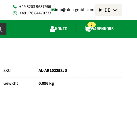
+49 8203 9637966
DE
info@alna-gmbh.com
+49 176 84470737
0
KONTO
WARENKORB
SKU
AL-AR102258JD
Gewicht
0.096 kg