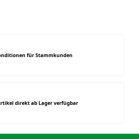
9620T
9750 STS
9860 STS
9880 STS
Konditionen für Stammkunden
rtikel direkt ab Lager verfügbar