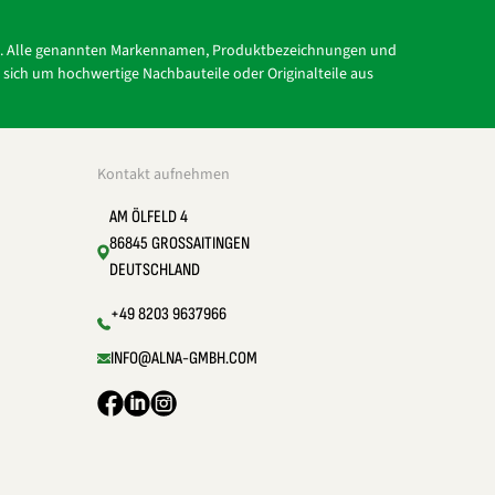
tc.). Alle genannten Markennamen, Produktbezeichnungen und
s sich um hochwertige Nachbauteile oder Originalteile aus
Kontakt aufnehmen
AM ÖLFELD 4
86845 GROSSAITINGEN
DEUTSCHLAND
+49 8203 9637966
INFO@ALNA-GMBH.COM