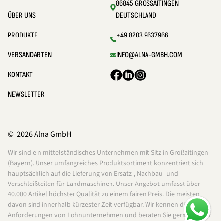
86845 GROSSAITINGEN
ÜBER UNS
DEUTSCHLAND
PRODUKTE
+49 8203 9637966
VERSANDARTEN
INFO@ALNA-GMBH.COM
KONTAKT
NEWSLETTER
© 2026 Alna GmbH
Wir sind ein mittelständisches Unternehmen mit Sitz in Großaitingen
(Bayern). Unser umfangreiches Produktsortiment konzentriert sich
hauptsächlich auf die Lieferung von Ersatz-, Nachbau- und
Verschleißteilen für Landmaschinen. Unser Angebot umfasst über
40.000 Artikel höchster Qualität zu einem fairen Preis. Die meisten
davon sind innerhalb kürzester Zeit verfügbar. Wir kennen die
Anforderungen von Lohnunternehmen und beraten Sie gerne bei der