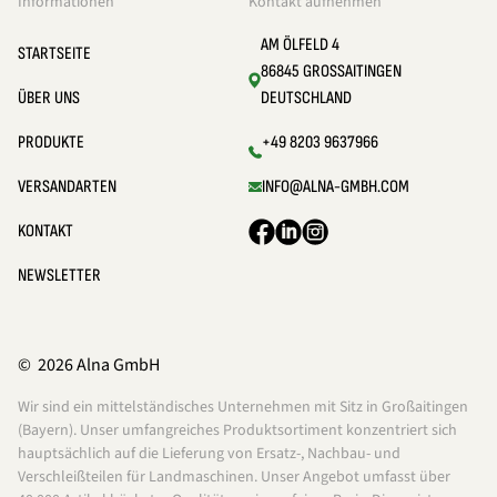
Informationen
Kontakt aufnehmen
AM ÖLFELD 4
STARTSEITE
86845 GROSSAITINGEN
ÜBER UNS
DEUTSCHLAND
PRODUKTE
+49 8203 9637966
VERSANDARTEN
INFO@ALNA-GMBH.COM
KONTAKT
NEWSLETTER
© 2026 Alna GmbH
Wir sind ein mittelständisches Unternehmen mit Sitz in Großaitingen
(Bayern). Unser umfangreiches Produktsortiment konzentriert sich
hauptsächlich auf die Lieferung von Ersatz-, Nachbau- und
Verschleißteilen für Landmaschinen. Unser Angebot umfasst über