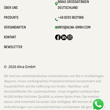
86845 GROSSAITINGEN
ÜBER UNS
DEUTSCHLAND
PRODUKTE
+49 8203 9637966
VERSANDARTEN
INFO@ALNA-GMBH.COM
KONTAKT
NEWSLETTER
© 2026 Alna GmbH
Wir sind ein mittelständisches Unternehmen mit Sitz in Großaitingen
(Bayern). Unser umfangreiches Produktsortiment konzentriert sich
hauptsächlich auf die Lieferung von Ersatz-, Nachbau- und
Verschleißteilen für Landmaschinen. Unser Angebot umfasst über
40.000 Artikel höchster Qualität zu einem fairen Preis. Die meisten
davon sind innerhalb kürzester Zeit verfügbar. Wir kennen die
Anforderungen von Lohnunternehmen und beraten Sie gerne bei der