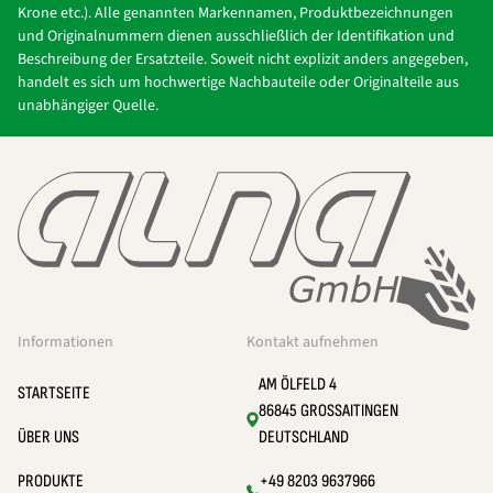
Krone etc.). Alle genannten Markennamen, Produktbezeichnungen
und Originalnummern dienen ausschließlich der Identifikation und
Beschreibung der Ersatzteile. Soweit nicht explizit anders angegeben,
handelt es sich um hochwertige Nachbauteile oder Originalteile aus
unabhängiger Quelle.
Informationen
Kontakt aufnehmen
AM ÖLFELD 4
STARTSEITE
86845 GROSSAITINGEN
ÜBER UNS
DEUTSCHLAND
PRODUKTE
+49 8203 9637966