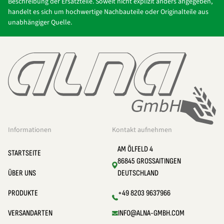
Beschreibung der Ersatzteile. Soweit nicht explizit anders angegeben,
handelt es sich um hochwertige Nachbauteile oder Originalteile aus
unabhängiger Quelle.
Informationen
Kontakt aufnehmen
AM ÖLFELD 4
STARTSEITE
86845 GROSSAITINGEN
ÜBER UNS
DEUTSCHLAND
PRODUKTE
+49 8203 9637966
VERSANDARTEN
INFO@ALNA-GMBH.COM