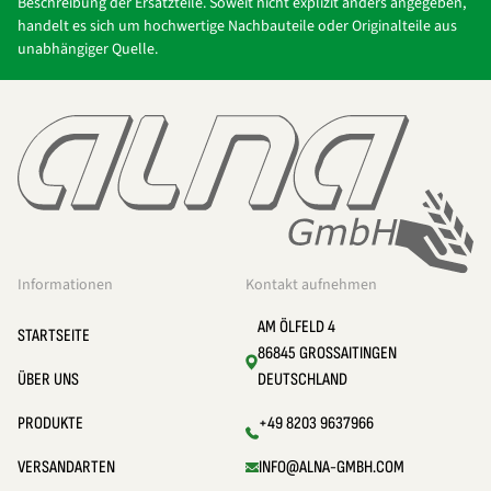
Beschreibung der Ersatzteile. Soweit nicht explizit anders angegeben,
handelt es sich um hochwertige Nachbauteile oder Originalteile aus
unabhängiger Quelle.
Informationen
Kontakt aufnehmen
AM ÖLFELD 4
STARTSEITE
86845 GROSSAITINGEN
ÜBER UNS
DEUTSCHLAND
PRODUKTE
+49 8203 9637966
VERSANDARTEN
INFO@ALNA-GMBH.COM