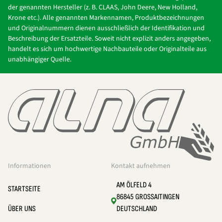
der genannten Hersteller (z. B. CLAAS, John Deere, New Holland,
Krone etc.). Alle genannten Markennamen, Produktbezeichnungen
und Originalnummern dienen ausschließlich der Identifikation und
Beschreibung der Ersatzteile. Soweit nicht explizit anders angegeben,
handelt es sich um hochwertige Nachbauteile oder Originalteile aus
unabhängiger Quelle.
Informationen
Kontakt aufnehmen
AM ÖLFELD 4
STARTSEITE
86845 GROSSAITINGEN
ÜBER UNS
DEUTSCHLAND