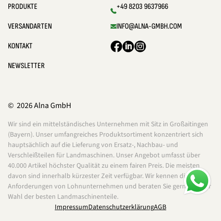
PRODUKTE
+49 8203 9637966
VERSANDARTEN
INFO@ALNA-GMBH.COM
KONTAKT
NEWSLETTER
© 2026 Alna GmbH
Wir sind ein mittelständisches Unternehmen mit Sitz in Großaitingen
(Bayern). Unser umfangreiches Produktsortiment konzentriert sich
hauptsächlich auf die Lieferung von Ersatz-, Nachbau- und
Verschleißteilen für Landmaschinen. Unser Angebot umfasst über
40.000 Artikel höchster Qualität zu einem fairen Preis. Die meisten
davon sind innerhalb kürzester Zeit verfügbar. Wir kennen die
Anforderungen von Lohnunternehmen und beraten Sie gerne bei der
Wahl der besten Landmaschinenteile.
Impressum
Datenschutzerklärung
AGB