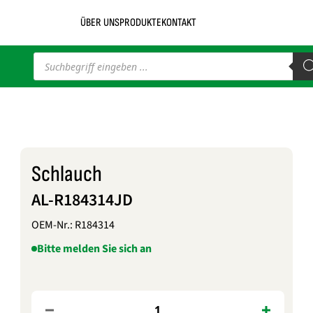
ÜBER UNS
PRODUKTE
KONTAKT
Products
search
Schlauch
AL-R184314JD
OEM-Nr.:
R184314
Bitte melden Sie sich an