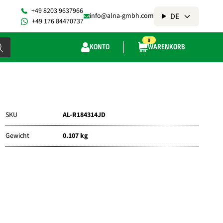
+49 8203 9637966
DE
info@alna-gmbh.com
+49 176 84470737
0
KONTO
WARENKORB
SKU
AL-R184314JD
Gewicht
0.107 kg