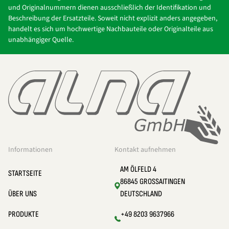
und Originalnummern dienen ausschließlich der Identifikation und
Beschreibung der Ersatzteile. Soweit nicht explizit anders angegeben,
handelt es sich um hochwertige Nachbauteile oder Originalteile aus
unabhängiger Quelle.
Informationen
Kontakt aufnehmen
AM ÖLFELD 4
STARTSEITE
86845 GROSSAITINGEN
ÜBER UNS
DEUTSCHLAND
PRODUKTE
+49 8203 9637966