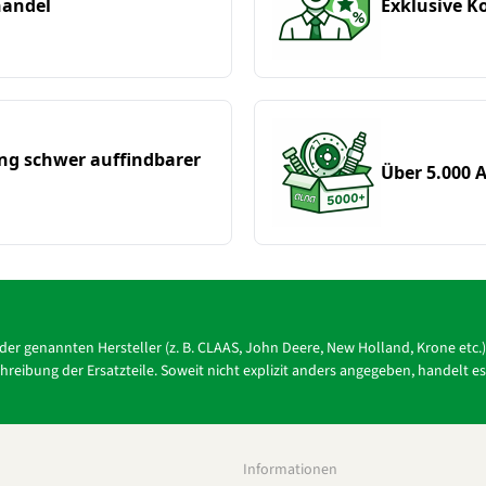
handel
Exklusive 
ung schwer auffindbarer
Über 5.000 A
r der genannten Hersteller (z. B. CLAAS, John Deere, New Holland, Krone e
reibung der Ersatzteile. Soweit nicht explizit anders angegeben, handelt e
Informationen