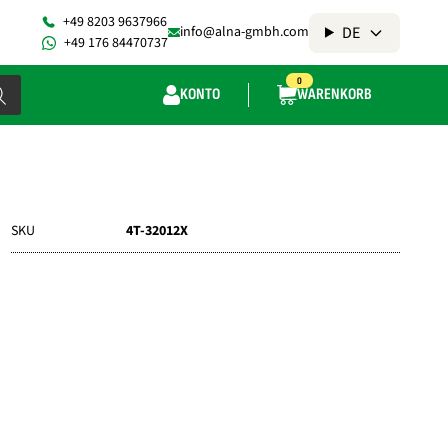
+49 8203 9637966
DE
info@alna-gmbh.com
+49 176 84470737
0
KONTO
WARENKORB
SKU
4T-32012X