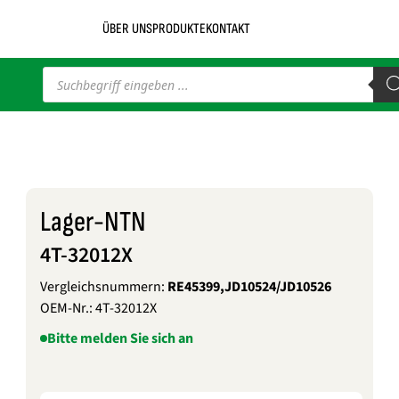
ÜBER UNS
PRODUKTE
KONTAKT
Products
search
Lager-NTN
4T-32012X
Vergleichsnummern:
RE45399,JD10524/JD10526
OEM-Nr.:
4T-32012X
Bitte melden Sie sich an