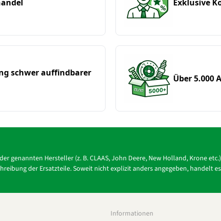
handel
Exklusive 
ung schwer auffindbarer
Über 5.000 A
r der genannten Hersteller (z. B. CLAAS, John Deere, New Holland, Krone e
reibung der Ersatzteile. Soweit nicht explizit anders angegeben, handelt e
Informationen