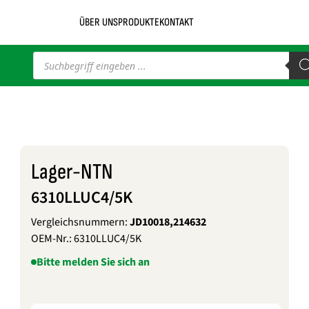
ÜBER UNS
PRODUKTE
KONTAKT
Products
search
Lager-NTN
6310LLUC4/5K
Vergleichsnummern:
JD10018,214632
OEM-Nr.:
6310LLUC4/5K
Bitte melden Sie sich an