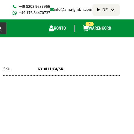
+49 8203 9637966
DE
info@alna-gmbh.com
+49 176 84470737
0
KONTO
WARENKORB
SKU
6310LLUC4/5K