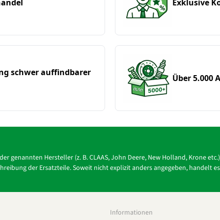
handel
Exklusive 
ung schwer auffindbarer
Über 5.000 A
r der genannten Hersteller (z. B. CLAAS, John Deere, New Holland, Krone e
reibung der Ersatzteile. Soweit nicht explizit anders angegeben, handelt e
Informationen