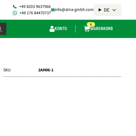
+49 8203 9637966
DE
info@alna-gmbh.com
+49 176 84470737
0
KONTO
WARENKORB
SKU
2AH06-1