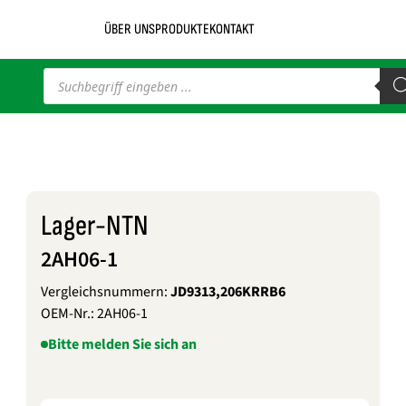
ÜBER UNS
PRODUKTE
KONTAKT
Products
search
Lager-NTN
2AH06-1
Vergleichsnummern:
JD9313,206KRRB6
OEM-Nr.:
2AH06-1
Bitte melden Sie sich an