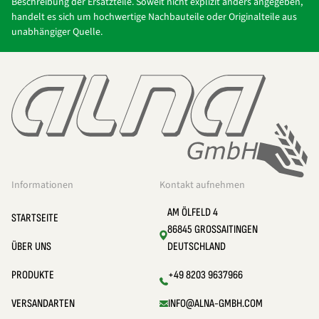
Beschreibung der Ersatzteile. Soweit nicht explizit anders angegeben,
handelt es sich um hochwertige Nachbauteile oder Originalteile aus
unabhängiger Quelle.
Informationen
Kontakt aufnehmen
AM ÖLFELD 4
STARTSEITE
86845 GROSSAITINGEN
ÜBER UNS
DEUTSCHLAND
PRODUKTE
+49 8203 9637966
VERSANDARTEN
INFO@ALNA-GMBH.COM