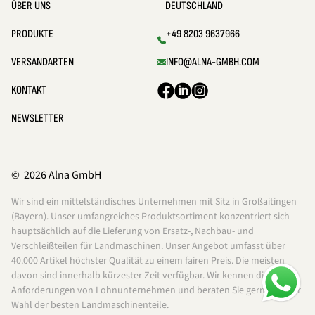
ÜBER UNS
DEUTSCHLAND
PRODUKTE
+49 8203 9637966
VERSANDARTEN
INFO@ALNA-GMBH.COM
KONTAKT
NEWSLETTER
© 2026 Alna GmbH
Wir sind ein mittelständisches Unternehmen mit Sitz in Großaitingen
(Bayern). Unser umfangreiches Produktsortiment konzentriert sich
hauptsächlich auf die Lieferung von Ersatz-, Nachbau- und
Verschleißteilen für Landmaschinen. Unser Angebot umfasst über
40.000 Artikel höchster Qualität zu einem fairen Preis. Die meisten
davon sind innerhalb kürzester Zeit verfügbar. Wir kennen die
Anforderungen von Lohnunternehmen und beraten Sie gerne bei der
Wahl der besten Landmaschinenteile.