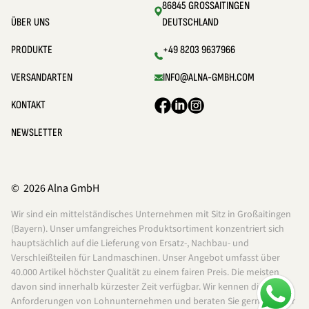
86845 GROSSAITINGEN
ÜBER UNS
DEUTSCHLAND
PRODUKTE
+49 8203 9637966
VERSANDARTEN
INFO@ALNA-GMBH.COM
KONTAKT
NEWSLETTER
© 2026 Alna GmbH
Wir sind ein mittelständisches Unternehmen mit Sitz in Großaitingen
(Bayern). Unser umfangreiches Produktsortiment konzentriert sich
hauptsächlich auf die Lieferung von Ersatz-, Nachbau- und
Verschleißteilen für Landmaschinen. Unser Angebot umfasst über
40.000 Artikel höchster Qualität zu einem fairen Preis. Die meisten
davon sind innerhalb kürzester Zeit verfügbar. Wir kennen die
Anforderungen von Lohnunternehmen und beraten Sie gerne bei der