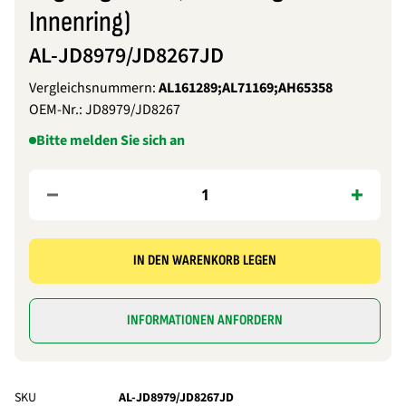
Innenring)
AL-JD8979/JD8267JD
Vergleichsnummern:
AL161289;AL71169;AH65358
OEM-Nr.:
JD8979/JD8267
Bitte melden Sie sich an
IN DEN WARENKORB LEGEN
INFORMATIONEN ANFORDERN
SKU
AL-JD8979/JD8267JD