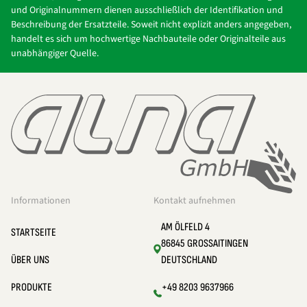
und Originalnummern dienen ausschließlich der Identifikation und
Beschreibung der Ersatzteile. Soweit nicht explizit anders angegeben,
handelt es sich um hochwertige Nachbauteile oder Originalteile aus
unabhängiger Quelle.
Informationen
Kontakt aufnehmen
AM ÖLFELD 4
STARTSEITE
86845 GROSSAITINGEN
ÜBER UNS
DEUTSCHLAND
PRODUKTE
+49 8203 9637966