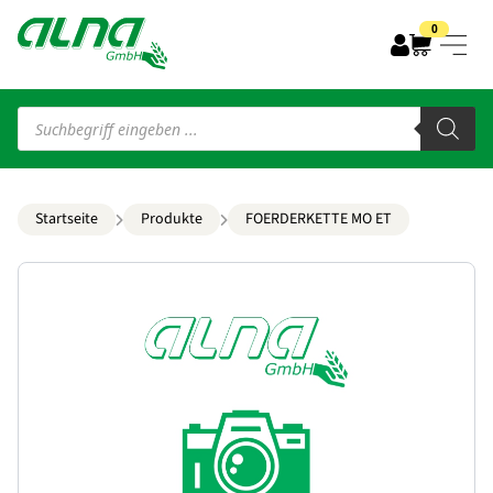
0
Products
search
Startseite
Produkte
FOERDERKETTE MO ET