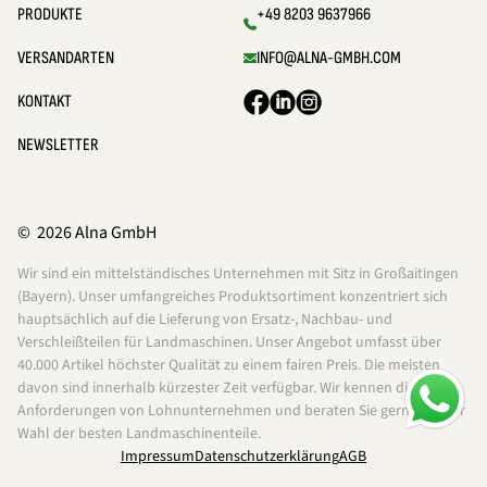
PRODUKTE
+49 8203 9637966
VERSANDARTEN
INFO@ALNA-GMBH.COM
KONTAKT
NEWSLETTER
© 2026 Alna GmbH
Wir sind ein mittelständisches Unternehmen mit Sitz in Großaitingen
(Bayern). Unser umfangreiches Produktsortiment konzentriert sich
hauptsächlich auf die Lieferung von Ersatz-, Nachbau- und
Verschleißteilen für Landmaschinen. Unser Angebot umfasst über
40.000 Artikel höchster Qualität zu einem fairen Preis. Die meisten
davon sind innerhalb kürzester Zeit verfügbar. Wir kennen die
Anforderungen von Lohnunternehmen und beraten Sie gerne bei der
Wahl der besten Landmaschinenteile.
Impressum
Datenschutzerklärung
AGB