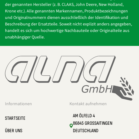
der genannten Hersteller (z. B. CLAAS, John Deere, New Holland,
Krone etc.). Alle genannten Markennamen, Produktbezeichnungen
und Originalnummern dienen ausschließlich der Identifikation und
Beschreibung der Ersatzteile. Soweit nicht explizit anders angegeben,
handelt es sich um hochwertige Nachbauteile oder Originalteile aus
unabhängiger Quelle.
Informationen
Kontakt aufnehmen
AM ÖLFELD 4
STARTSEITE
86845 GROSSAITINGEN
ÜBER UNS
DEUTSCHLAND